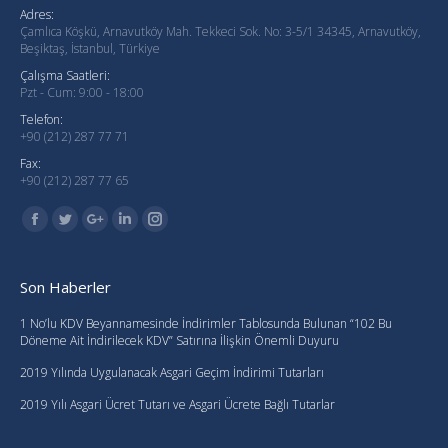
Adres:
Çamlıca Köşkü, Arnavutköy Mah. Tekkeci Sok. No: 3-5/1 34345, Arnavutköy,
Beşiktaş, İstanbul, Türkiye
Çalışma Saatleri:
Pzt - Cum: 9:00 - 18:00
Telefon:
+90 (212) 287 77 71
Fax:
+90 (212) 287 77 65
Find us on:
Facebook
Twitter
Google+
Linkedin
Instagram
Son Haberler
1 No’lu KDV Beyannamesinde İndirimler Tablosunda Bulunan “102 Bu
Döneme Ait İndirilecek KDV” Satırına İlişkin Önemli Duyuru
2019 Yılında Uygulanacak Asgari Geçim İndirimi Tutarları
2019 Yılı Asgari Ücret Tutarı ve Asgari Ücrete Bağlı Tutarlar