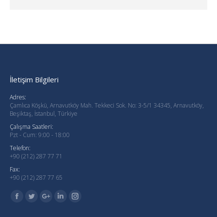
İletişim Bilgileri
Adres:
Çamlıca Köşkü, Arnavutköy Mah. Tekkeci Sok. No: 3-5/1 34345, Arnavutköy,
Beşiktaş, İstanbul, Türkiye
Çalışma Saatleri:
Pzt - Cum: 9:00 - 18:00
Telefon:
+90 (212) 287 77 71
Fax:
+90 (212) 287 77 65
Find us on:
Facebook
Twitter
Google+
Linkedin
Instagram