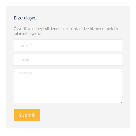
Bize ulaşın.
Özverili ve deneyimli denetim ekibimizle size hizmet etmek için
sabırsızlanıyoruz.
Name *
E-mail *
Message
Submit