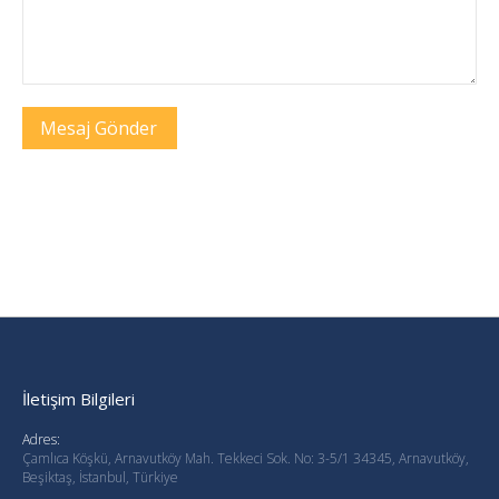
Mesaj Gönder
İletişim Bilgileri
Adres:
Çamlıca Köşkü, Arnavutköy Mah. Tekkeci Sok. No: 3-5/1 34345, Arnavutköy,
Beşiktaş, İstanbul, Türkiye