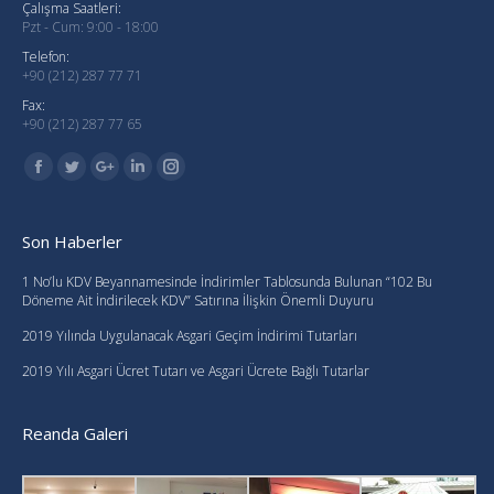
Çalışma Saatleri:
Pzt - Cum: 9:00 - 18:00
Telefon:
+90 (212) 287 77 71
Fax:
+90 (212) 287 77 65
Find us on:
Facebook
Twitter
Google+
Linkedin
Instagram
Son Haberler
1 No’lu KDV Beyannamesinde İndirimler Tablosunda Bulunan “102 Bu
Döneme Ait İndirilecek KDV” Satırına İlişkin Önemli Duyuru
2019 Yılında Uygulanacak Asgari Geçim İndirimi Tutarları
2019 Yılı Asgari Ücret Tutarı ve Asgari Ücrete Bağlı Tutarlar
Reanda Galeri